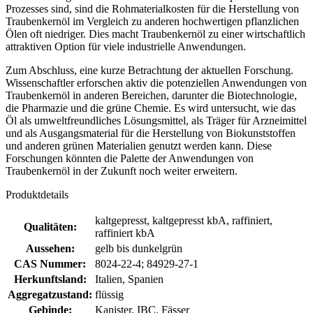
Prozesses sind, sind die Rohmaterialkosten für die Herstellung von
Traubenkernöl im Vergleich zu anderen hochwertigen pflanzlichen
Ölen oft niedriger. Dies macht Traubenkernöl zu einer wirtschaftlich
attraktiven Option für viele industrielle Anwendungen.
Zum Abschluss, eine kurze Betrachtung der aktuellen Forschung.
Wissenschaftler erforschen aktiv die potenziellen Anwendungen von
Traubenkernöl in anderen Bereichen, darunter die Biotechnologie,
die Pharmazie und die grüne Chemie. Es wird untersucht, wie das
Öl als umweltfreundliches Lösungsmittel, als Träger für Arzneimittel
und als Ausgangsmaterial für die Herstellung von Biokunststoffen
und anderen grünen Materialien genutzt werden kann. Diese
Forschungen könnten die Palette der Anwendungen von
Traubenkernöl in der Zukunft noch weiter erweitern.
Produktdetails
kaltgepresst, kaltgepresst kbA, raffiniert,
Qualitäten:
raffiniert kbA
Aussehen:
gelb bis dunkelgrün
CAS Nummer:
8024-22-4; 84929-27-1
Herkunftsland:
Italien, Spanien
Aggregatzustand:
flüssig
Gebinde:
Kanister, IBC, Fässer