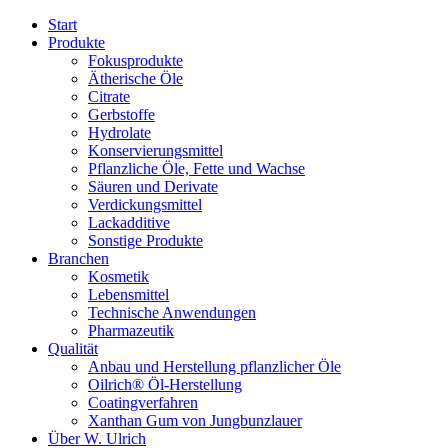
Start
Produkte
Fokusprodukte
Ätherische Öle
Citrate
Gerbstoffe
Hydrolate
Konservierungsmittel
Pflanzliche Öle, Fette und Wachse
Säuren und Derivate
Verdickungsmittel
Lackadditive
Sonstige Produkte
Branchen
Kosmetik
Lebensmittel
Technische Anwendungen
Pharmazeutik
Qualität
Anbau und Herstellung pflanzlicher Öle
Oilrich® Öl-Herstellung
Coatingverfahren
Xanthan Gum von Jungbunzlauer
Über W. Ulrich