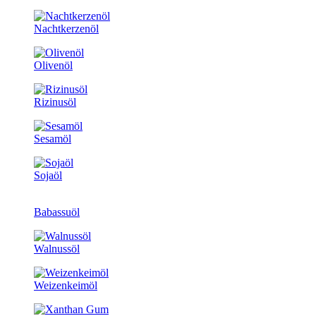
Nachtkerzenöl
Olivenöl
Rizinusöl
Sesamöl
Sojaöl
Babassuöl
Walnussöl
Weizenkeimöl