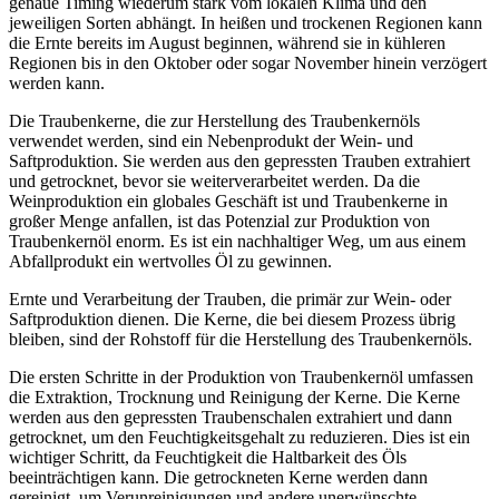
genaue Timing wiederum stark vom lokalen Klima und den
jeweiligen Sorten abhängt. In heißen und trockenen Regionen kann
die Ernte bereits im August beginnen, während sie in kühleren
Regionen bis in den Oktober oder sogar November hinein verzögert
werden kann.
Die Traubenkerne, die zur Herstellung des Traubenkernöls
verwendet werden, sind ein Nebenprodukt der Wein- und
Saftproduktion. Sie werden aus den gepressten Trauben extrahiert
und getrocknet, bevor sie weiterverarbeitet werden. Da die
Weinproduktion ein globales Geschäft ist und Traubenkerne in
großer Menge anfallen, ist das Potenzial zur Produktion von
Traubenkernöl enorm. Es ist ein nachhaltiger Weg, um aus einem
Abfallprodukt ein wertvolles Öl zu gewinnen.
Ernte und Verarbeitung der Trauben, die primär zur Wein- oder
Saftproduktion dienen. Die Kerne, die bei diesem Prozess übrig
bleiben, sind der Rohstoff für die Herstellung des Traubenkernöls.
Die ersten Schritte in der Produktion von Traubenkernöl umfassen
die Extraktion, Trocknung und Reinigung der Kerne. Die Kerne
werden aus den gepressten Traubenschalen extrahiert und dann
getrocknet, um den Feuchtigkeitsgehalt zu reduzieren. Dies ist ein
wichtiger Schritt, da Feuchtigkeit die Haltbarkeit des Öls
beeinträchtigen kann. Die getrockneten Kerne werden dann
gereinigt, um Verunreinigungen und andere unerwünschte