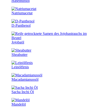
Haselnussöl
Natriumacetat
D-Panthenol
Jojobaöl
Sheabutter
Leinölfirnis
Macadamianussöl
Sacha Inchi Öl
Mandelöl