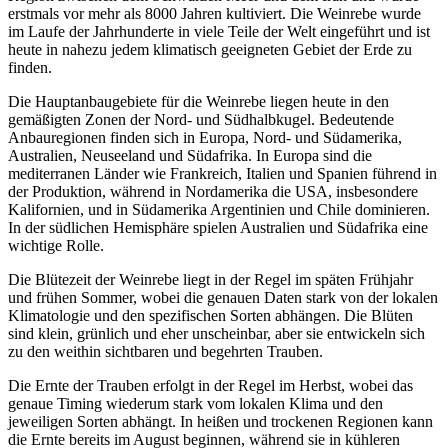
erstmals vor mehr als 8000 Jahren kultiviert. Die Weinrebe wurde
im Laufe der Jahrhunderte in viele Teile der Welt eingeführt und ist
heute in nahezu jedem klimatisch geeigneten Gebiet der Erde zu
finden.
Die Hauptanbaugebiete für die Weinrebe liegen heute in den
gemäßigten Zonen der Nord- und Südhalbkugel. Bedeutende
Anbauregionen finden sich in Europa, Nord- und Südamerika,
Australien, Neuseeland und Südafrika. In Europa sind die
mediterranen Länder wie Frankreich, Italien und Spanien führend in
der Produktion, während in Nordamerika die USA, insbesondere
Kalifornien, und in Südamerika Argentinien und Chile dominieren.
In der südlichen Hemisphäre spielen Australien und Südafrika eine
wichtige Rolle.
Die Blütezeit der Weinrebe liegt in der Regel im späten Frühjahr
und frühen Sommer, wobei die genauen Daten stark von der lokalen
Klimatologie und den spezifischen Sorten abhängen. Die Blüten
sind klein, grünlich und eher unscheinbar, aber sie entwickeln sich
zu den weithin sichtbaren und begehrten Trauben.
Die Ernte der Trauben erfolgt in der Regel im Herbst, wobei das
genaue Timing wiederum stark vom lokalen Klima und den
jeweiligen Sorten abhängt. In heißen und trockenen Regionen kann
die Ernte bereits im August beginnen, während sie in kühleren