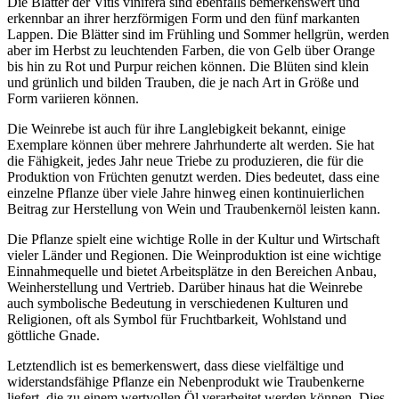
Die Blätter der Vitis vinifera sind ebenfalls bemerkenswert und
erkennbar an ihrer herzförmigen Form und den fünf markanten
Lappen. Die Blätter sind im Frühling und Sommer hellgrün, werden
aber im Herbst zu leuchtenden Farben, die von Gelb über Orange
bis hin zu Rot und Purpur reichen können. Die Blüten sind klein
und grünlich und bilden Trauben, die je nach Art in Größe und
Form variieren können.
Die Weinrebe ist auch für ihre Langlebigkeit bekannt, einige
Exemplare können über mehrere Jahrhunderte alt werden. Sie hat
die Fähigkeit, jedes Jahr neue Triebe zu produzieren, die für die
Produktion von Früchten genutzt werden. Dies bedeutet, dass eine
einzelne Pflanze über viele Jahre hinweg einen kontinuierlichen
Beitrag zur Herstellung von Wein und Traubenkernöl leisten kann.
Die Pflanze spielt eine wichtige Rolle in der Kultur und Wirtschaft
vieler Länder und Regionen. Die Weinproduktion ist eine wichtige
Einnahmequelle und bietet Arbeitsplätze in den Bereichen Anbau,
Weinherstellung und Vertrieb. Darüber hinaus hat die Weinrebe
auch symbolische Bedeutung in verschiedenen Kulturen und
Religionen, oft als Symbol für Fruchtbarkeit, Wohlstand und
göttliche Gnade.
Letztendlich ist es bemerkenswert, dass diese vielfältige und
widerstandsfähige Pflanze ein Nebenprodukt wie Traubenkerne
liefert, die zu einem wertvollen Öl verarbeitet werden können. Dies