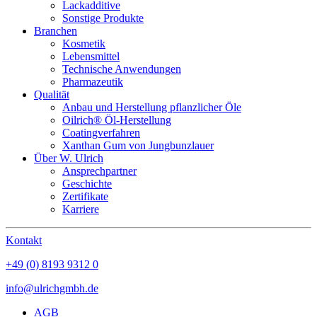
Lackadditive
Sonstige Produkte
Branchen
Kosmetik
Lebensmittel
Technische Anwendungen
Pharmazeutik
Qualität
Anbau und Herstellung pflanzlicher Öle
Oilrich® Öl-Herstellung
Coatingverfahren
Xanthan Gum von Jungbunzlauer
Über W. Ulrich
Ansprechpartner
Geschichte
Zertifikate
Karriere
Kontakt
+49 (0) 8193 9312 0
info@ulrichgmbh.de
AGB