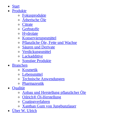
Start
Produkte
Fokusprodukte
Ätherische Öle
Citrate
Gerbstoffe
Hydrolate
Konservierungsmittel
Pflanzliche Öle, Fette und Wachse
Säuren und Derivate
Verdickungsmittel
Lackadditive
Sonstige Produkte
Branchen
Kosmetik
Lebensmittel
Technische Anwendungen
Pharmazeutik
Qualität
Anbau und Herstellung pflanzlicher Öle
Oilrich® Öl-Herstellung
Coatingverfahren
Xanthan Gum von Jungbunzlauer
Über W. Ulrich