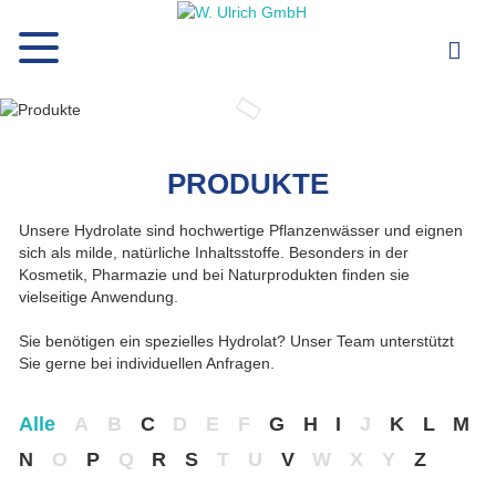
PRODUKTE
Unsere Hydrolate sind hochwertige Pflanzenwässer und eignen
sich als milde, natürliche Inhaltsstoffe. Besonders in der
Kosmetik, Pharmazie und bei Naturprodukten finden sie
vielseitige Anwendung.
Sie benötigen ein spezielles Hydrolat? Unser Team unterstützt
Sie gerne bei individuellen Anfragen.
Alle
A
B
C
D
E
F
G
H
I
J
K
L
M
N
O
P
Q
R
S
T
U
V
W
X
Y
Z