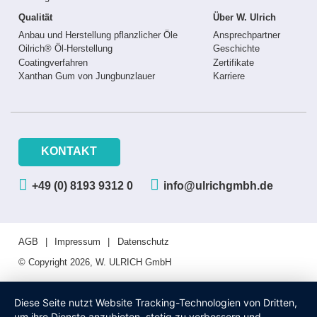
Qualität
Über W. Ulrich
Anbau und Herstellung pflanzlicher Öle
Ansprechpartner
Oilrich® Öl-Herstellung
Geschichte
Coatingverfahren
Zertifikate
Xanthan Gum von Jungbunzlauer
Karriere
KONTAKT
+49 (0) 8193 9312 0
info@ulrichgmbh.de
AGB
Impressum
Datenschutz
© Copyright 2026, W. ULRICH GmbH
Diese Seite nutzt Website Tracking-Technologien von Dritten,
um ihre Dienste anzubieten, stetig zu verbessern und