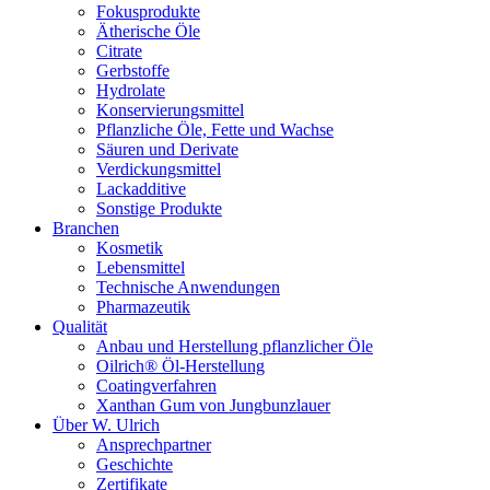
Fokusprodukte
Ätherische Öle
Citrate
Gerbstoffe
Hydrolate
Konservierungsmittel
Pflanzliche Öle, Fette und Wachse
Säuren und Derivate
Verdickungsmittel
Lackadditive
Sonstige Produkte
Branchen
Kosmetik
Lebensmittel
Technische Anwendungen
Pharmazeutik
Qualität
Anbau und Herstellung pflanzlicher Öle
Oilrich® Öl-Herstellung
Coatingverfahren
Xanthan Gum von Jungbunzlauer
Über W. Ulrich
Ansprechpartner
Geschichte
Zertifikate