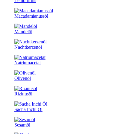
Leinölfirnis
Macadamianussöl
Mandelöl
Nachtkerzenöl
Natriumacetat
Olivenöl
Rizinusöl
Sacha Inchi Öl
Sesamöl