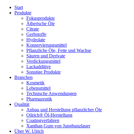
Start
Produkte
Fokusprodukte
Ätherische Öle
Citrate
Gerbstoffe
Hydrolate
Konservierungsmittel
Pflanzliche Öle, Fette und Wachse
Säuren und Derivate
Verdickungsmittel
Lackadditive
Sonstige Produkte
Branchen
Kosmetik
Lebensmittel
Technische Anwendungen
Pharmazeutik
Qualität
Anbau und Herstellung pflanzlicher Öle
Oilrich® Öl-Herstellung
Coatingverfahren
Xanthan Gum von Jungbunzlauer
Über W. Ulrich