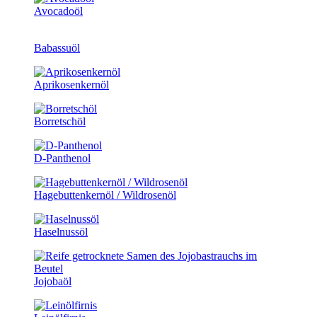
Avocadoöl
Babassuöl
Aprikosenkernöl
Borretschöl
D-Panthenol
Hagebuttenkernöl / Wildrosenöl
Haselnussöl
Jojobaöl