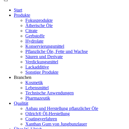
Start
Produkte
Fokusprodukte
Ätherische Öle
Citrate
Gerbstoffe
Hydrolate
Konservierungsmittel
Pflanzliche Öle, Fette und Wachse
Säuren und Derivate
Verdickungsmittel
Lackadditive
Sonstige Produkte
Branchen
Kosmetik
Lebensmittel
Technische Anwendungen
Pharmazeutik
Qualität
Anbau und Herstellung pflanzlicher Öle
Oilrich® Öl-Herstellung
Coatingverfahren
Xanthan Gum von Jungbunzlauer