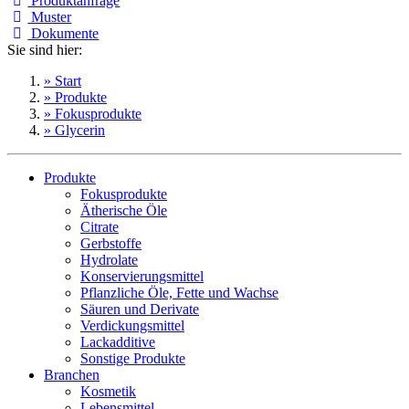
Produktanfrage
Muster
Dokumente
Sie sind hier:
» Start
» Produkte
» Fokusprodukte
» Glycerin
Produkte
Fokusprodukte
Ätherische Öle
Citrate
Gerbstoffe
Hydrolate
Konservierungsmittel
Pflanzliche Öle, Fette und Wachse
Säuren und Derivate
Verdickungsmittel
Lackadditive
Sonstige Produkte
Branchen
Kosmetik
Lebensmittel