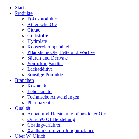
Start
Produkte
Fokusprodukte
Ätherische Öle
Citrate
Gerbstoffe
Hydrolate
Konservierungsmittel
Pflanzliche Öle, Fette und Wachse
Säuren und Derivate
Verdickungsmittel
Lackadditive
Sonstige Produkte
Branchen
Kosmetik
Lebensmittel
Technische Anwendungen
Pharmazeutik
Qualität
Anbau und Herstellung pflanzlicher Öle
Oilrich® Öl-Herstellung
Coatingverfahren
Xanthan Gum von Jungbunzlauer
Über W. Ulrich