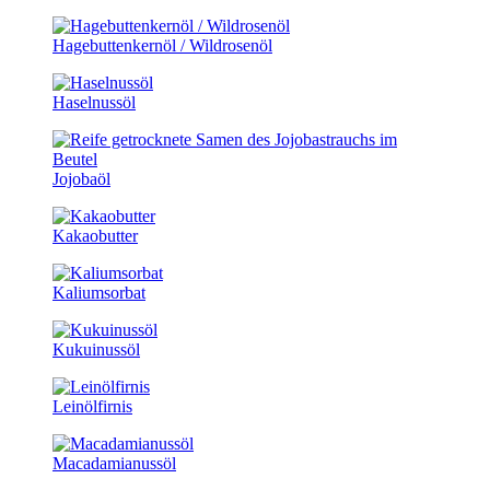
Hagebuttenkernöl / Wildrosenöl
Haselnussöl
Jojobaöl
Kakaobutter
Kaliumsorbat
Kukuinussöl
Leinölfirnis
Macadamianussöl