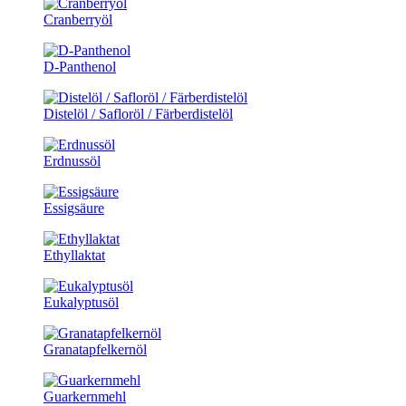
Cranberryöl
D-Panthenol
Distelöl / Safloröl / Färberdistelöl
Erdnussöl
Essigsäure
Ethyllaktat
Eukalyptusöl
Granatapfelkernöl
Guarkernmehl