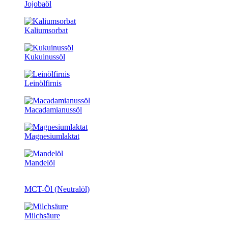
Jojobaöl
Kaliumsorbat
Kukuinussöl
Leinölfirnis
Macadamianussöl
Magnesiumlaktat
Mandelöl
MCT-Öl (Neutralöl)
Milchsäure