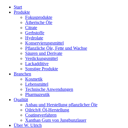
Start
Produkte
Fokusprodukte
Ätherische Öle
Citrate
Gerbstoffe
Hydrolate
Konservierungsmittel
Pflanzliche Öle, Fette und Wachse
Säuren und Derivate
Verdickungsmittel
Lackadditive
Sonstige Produkte
Branchen
Kosmetik
Lebensmittel
Technische Anwendungen
Pharmazeutik
Qualität
Anbau und Herstellung pflanzlicher Öle
Oilrich® Öl-Herstellung
Coatingverfahren
Xanthan Gum von Jungbunzlauer
Über W. Ulrich