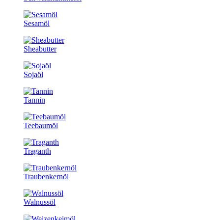
Sesamöl
Sheabutter
Sojaöl
Tannin
Teebaumöl
Traganth
Traubenkernöl
Walnussöl