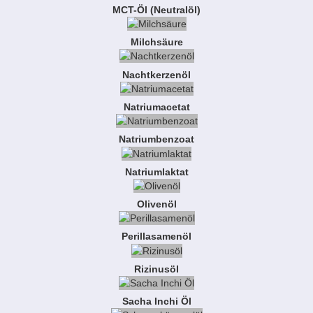
MCT-Öl (Neutralöl)
Milchsäure
Nachtkerzenöl
Natriumacetat
Natriumbenzoat
Natriumlaktat
Olivenöl
Perillasamenöl
Rizinusöl
Sacha Inchi Öl