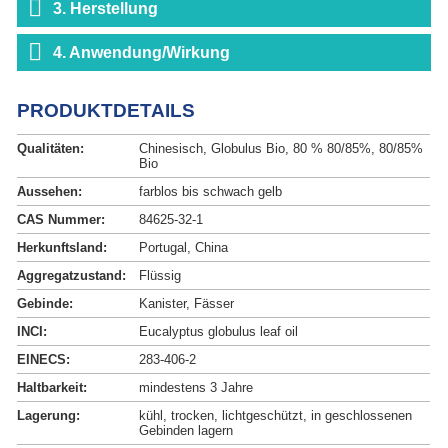
3. Herstellung
4. Anwendung/Wirkung
PRODUKTDETAILS
Qualitäten:
Chinesisch, Globulus Bio, 80 % 80/85%, 80/85%
Bio
Aussehen:
farblos bis schwach gelb
CAS Nummer:
84625-32-1
Herkunftsland:
Portugal, China
Aggregatzustand:
Flüssig
Gebinde:
Kanister, Fässer
INCI:
Eucalyptus globulus leaf oil
EINECS:
283-406-2
Haltbarkeit:
mindestens 3 Jahre
Lagerung:
kühl, trocken, lichtgeschützt, in geschlossenen
Gebinden lagern