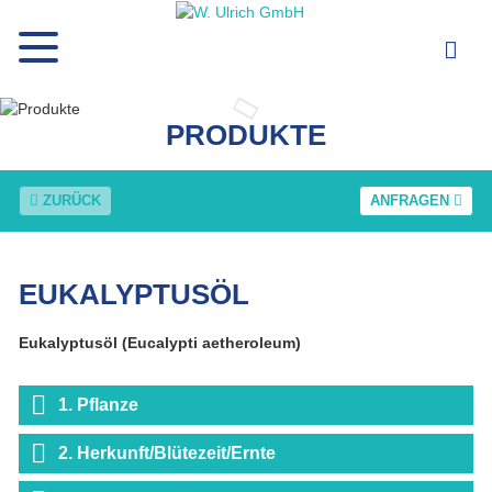
PRODUKTE
ZURÜCK
ANFRAGEN
EUKALYPTUSÖL
Eukalyptusöl (Eucalypti aetheroleum)
1. Pflanze
2. Herkunft/Blütezeit/Ernte