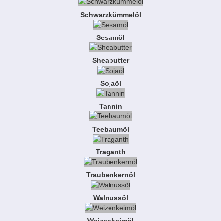
Schwarzkümmelöl
Sesamöl
Sheabutter
Sojaöl
Tannin
Teebaumöl
Traganth
Traubenkernöl
Walnussöl
Weizenkeimöl